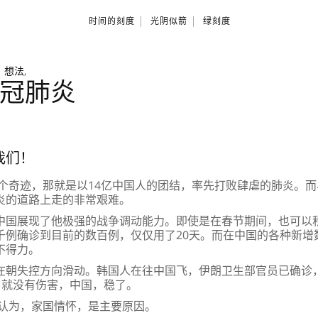
时间的刻度
光阴似箭
绿刻度
|
想法
,
冠肺炎
我们！
一个奇迹，那就是以14亿中国人的团结，率先打败肆虐的肺炎。
炎的道路上走的非常艰难。
中国展现了他极强的战争调动能力。即使是在春节期间，也可以
千例确诊到目前的数百例，仅仅用了20天。而在中国的各种新增
不得力。
在朝失控方向滑动。韩国人在往中国飞，伊朗卫生部官员已确诊，
，就没有伤害，中国，稳了。
我认为，家国情怀，是主要原因。