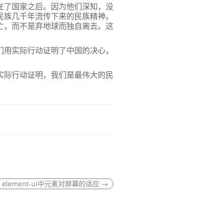
在了国家之后。因为他们深知，没
民族几千年流传下来的民族精神。
亡，而不是弃地球而独自离去。这
们用实际行动证明了中国的决心，
实际行动证明，我们是最伟大的民
element-ui中元素对屏幕的适应
→