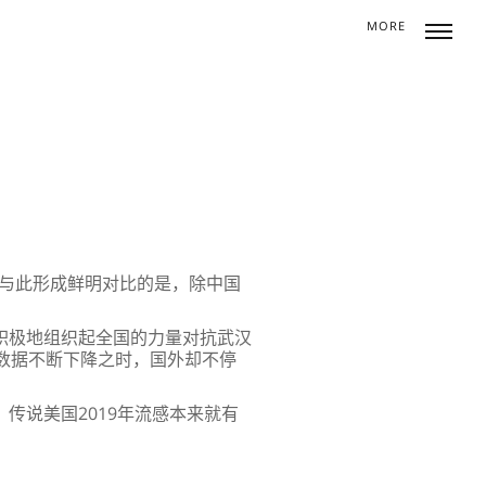
MORE
Toggle
naviga
而与此形成鲜明对比的是，除中国
积极地组织起全国的力量对抗武汉
数据不断下降之时，国外却不停
传说美国2019年流感本来就有