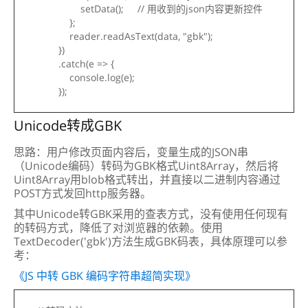
setData(); // 用收到的json内容更新控件
};
reader.readAsText(data, "gbk");
})
.catch(e => {
console.log(e);
});
Unicode转成GBK
思路：用户修改页面内容后，变量生成的JSON串
（Unicode编码）转码为GBK格式Uint8Array，然后将
Uint8Array用blob格式转出，并直接以二进制内容通过
POST方式发回http服务器。
其中Unicode转GBK采用的查表方式，没有使用任何现有
的转码方式，降低了对浏览器的依赖。使用
TextDecoder('gbk')方法生成GBK码表，具体原理可以参
考：
《JS 中转 GBK 编码字符串超简实现》