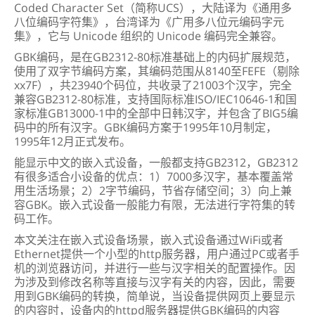
Coded Character Set（简称UCS），大陆译为《通用多
八位编码字符集》，台湾译为《广用多八位元编码字元
集》，它与 Unicode 组织的 Unicode 编码完全兼容。
GBK编码，是在GB2312-80标准基础上的内码扩展规范，
使用了双字节编码方案，其编码范围从8140至FEFE（剔除
xx7F），共23940个码位，共收录了21003个汉字，完全
兼容GB2312-80标准，支持国际标准ISO/IEC10646-1和国
家标准GB13000-1中的全部中日韩汉字，并包含了BIG5编
码中的所有汉字。GBK编码方案于1995年10月制定，
1995年12月正式发布。
能显示中文的嵌入式设备，一般都支持GB2312，GB2312
有很多适合小设备的优点：1）7000多汉字，基本覆盖常
用生活场景；2）2字节编码，节省存储空间；3）向上兼
容GBK。嵌入式设备一般能力有限，无法进行字符集的转
码工作。
本文关注在嵌入式设备场景，嵌入式设备通过WiFi或者
Ethernet提供一个小型的http服务器，用户通过PC或者手
机的浏览器访问，并进行一些与汉字相关的配置操作。因
为涉及到修改名称等直接与汉字有关的内容，因此，需要
用到GBK编码的转换，简单说，当设备提供网页上要显示
的内容时，设备内的httpd服务器提供GBK编码的内容