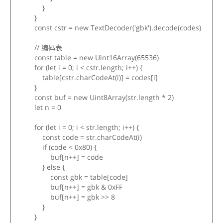
}
}
const cstr = new TextDecoder('gbk').decode(codes)
// 编码表
const table = new Uint16Array(65536)
for (let i = 0; i < cstr.length; i++) {
table[cstr.charCodeAt(i)] = codes[i]
}
const buf = new Uint8Array(str.length * 2)
let n = 0
for (let i = 0; i < str.length; i++) {
const code = str.charCodeAt(i)
if (code < 0x80) {
buf[n++] = code
} else {
const gbk = table[code]
buf[n++] = gbk & 0xFF
buf[n++] = gbk >> 8
}
}