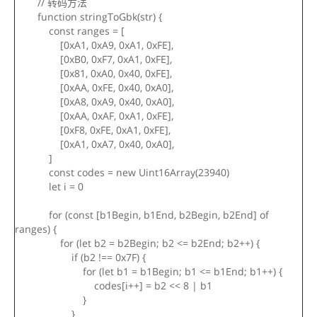
// 转码方法
function stringToGbk(str) {
const ranges = [
[0xA1, 0xA9, 0xA1, 0xFE],
[0xB0, 0xF7, 0xA1, 0xFE],
[0x81, 0xA0, 0x40, 0xFE],
[0xAA, 0xFE, 0x40, 0xA0],
[0xA8, 0xA9, 0x40, 0xA0],
[0xAA, 0xAF, 0xA1, 0xFE],
[0xF8, 0xFE, 0xA1, 0xFE],
[0xA1, 0xA7, 0x40, 0xA0],
]
const codes = new Uint16Array(23940)
let i = 0
for (const [b1Begin, b1End, b2Begin, b2End] of
ranges) {
for (let b2 = b2Begin; b2 <= b2End; b2++) {
if (b2 !== 0x7F) {
for (let b1 = b1Begin; b1 <= b1End; b1++) {
codes[i++] = b2 << 8 | b1
}
}