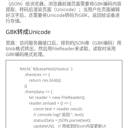
（JSON）给浏览器，浏览器前端页面需要将GBK编码内容
提取、转码后渲染页面（Unicode）；当用户在页面编辑
好汉字后，还需要将Unicode转码为GBK，返回给设备进
行存储。
GBK转成Unicode
思路：访问服务器接口后，得到的JSON串（GBK编码）用
blob格式转出，然后用FileReader来读取，读取时采用
GBK编码格式处理。
fetch(`${baseHost}/status`)
.then(res => {
return res.blob();
})
.then(data => {
let reader = new FileReader();
reader.onload = () => {
const text = reader.result;
// console.log("返回:", text);
statusData = JSON.parse(text);
updateUI(); // 用收到的json内容更新UI