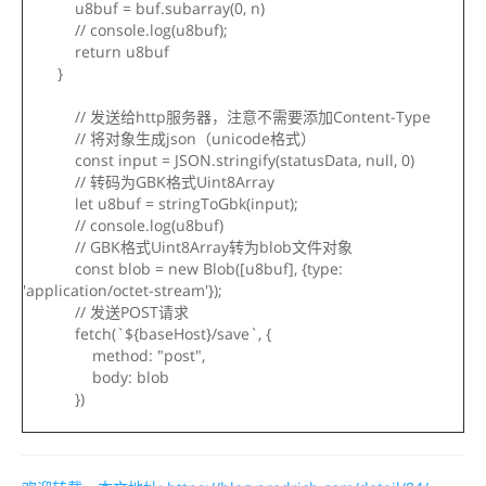
u8buf = buf.subarray(0, n)
// console.log(u8buf);
return u8buf
}
// 发送给http服务器，注意不需要添加Content-Type
// 将对象生成json（unicode格式）
const input = JSON.stringify(statusData, null, 0)
// 转码为GBK格式Uint8Array
let u8buf = stringToGbk(input);
// console.log(u8buf)
// GBK格式Uint8Array转为blob文件对象
const blob = new Blob([u8buf], {type:
'application/octet-stream'});
// 发送POST请求
fetch(`${baseHost}/save`, {
method: "post",
body: blob
})